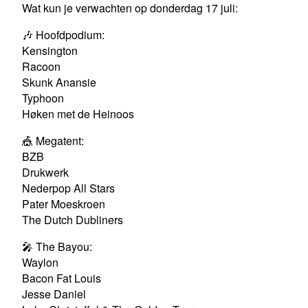
Wat kun je verwachten op donderdag 17 juli:
🎶 Hoofdpodium:
Kensington
Racoon
Skunk Anansie
Typhoon
Høken met de Heinoos​
🎪 Megatent:
BZB
Drukwerk
Nederpop All Stars
Pater Moeskroen
The Dutch Dubliners​
🎤 The Bayou:
Waylon
Bacon Fat Louis
Jesse Daniel